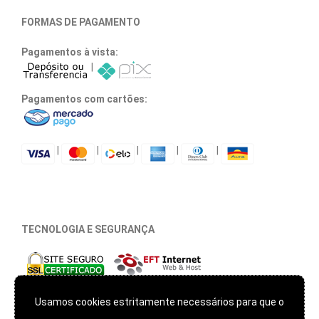
FORMAS DE PAGAMENTO
Pagamentos à vista:
|
Pagamentos com cartões:
|
|
|
|
|
TECNOLOGIA E SEGURANÇA
*** Este site usa cookies apenas para lembrar seu login e
Usamos cookies estritamente necessários para que o
manutenção de sessão, não monitoramos sua navegação e